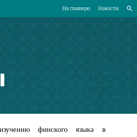
На главную
Новости
ion
ы
изучению финского языка в